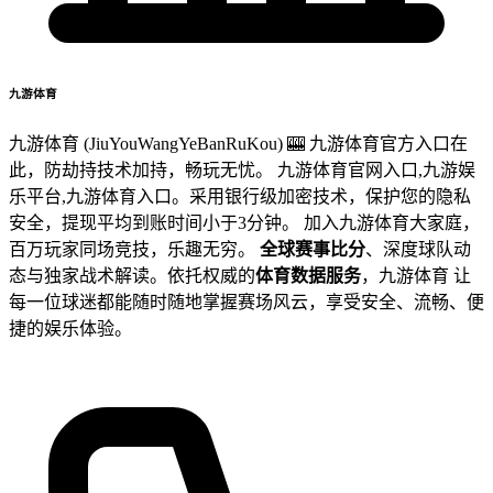
九游体育
九游体育 (JiuYouWangYeBanRuKou) 🎰 九游体育官方入口在
此，防劫持技术加持，畅玩无忧。 九游体育官网入口,九游娱
乐平台,九游体育入口。采用银行级加密技术，保护您的隐私
安全，提现平均到账时间小于3分钟。 加入九游体育大家庭，
百万玩家同场竞技，乐趣无穷。
全球赛事比分
、深度球队动
态与独家战术解读。依托权威的
体育数据服务
，九游体育 让
每一位球迷都能随时随地掌握赛场风云，享受安全、流畅、便
捷的娱乐体验。