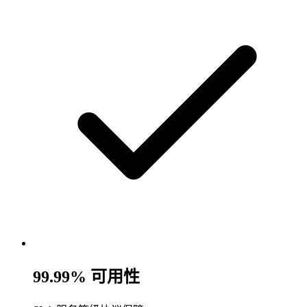
99.99% 可用性