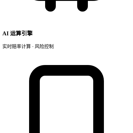
AI 运算引擎
实时赔率计算 · 风险控制