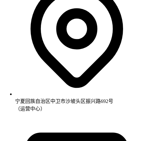
宁夏回族自治区中卫市沙坡头区振兴路692号
（运营中心）