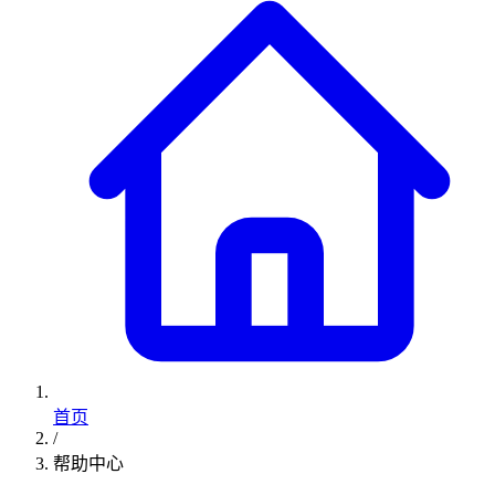
首页
/
帮助中心