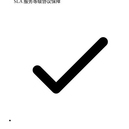
SLA 服务等级协议保障