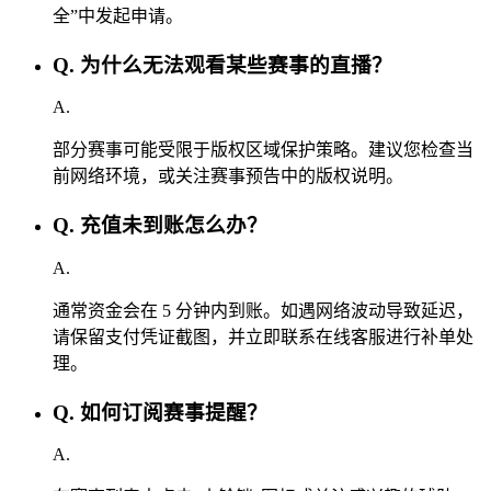
全”中发起申请。
Q.
为什么无法观看某些赛事的直播？
A.
部分赛事可能受限于版权区域保护策略。建议您检查当
前网络环境，或关注赛事预告中的版权说明。
Q.
充值未到账怎么办？
A.
通常资金会在 5 分钟内到账。如遇网络波动导致延迟，
请保留支付凭证截图，并立即联系在线客服进行补单处
理。
Q.
如何订阅赛事提醒？
A.